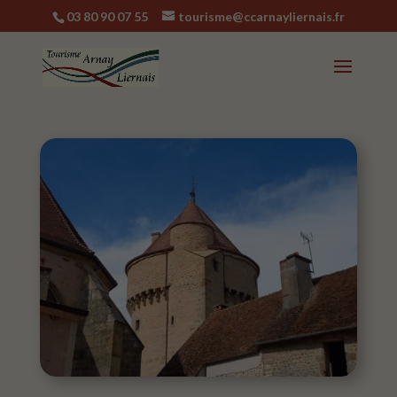
03 80 90 07 55
tourisme@ccarnayliernais.fr