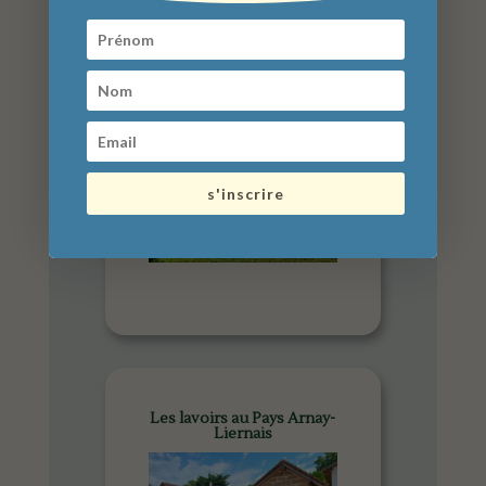
Château de Promenois à
Jouey
s'inscrire
Les lavoirs au Pays Arnay-
Liernais