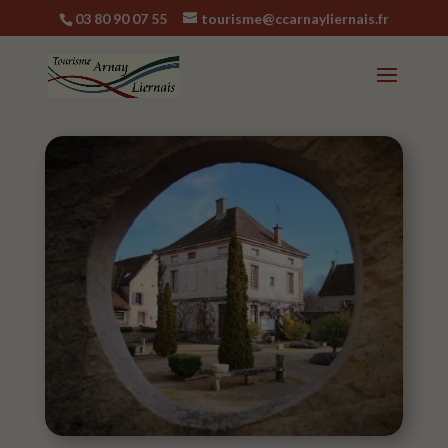
03 80 90 07 55
tourisme@ccarnayliernais.fr