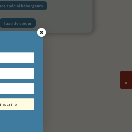
ace spécial hébergeurs
Taxe de séjour
'inscrire