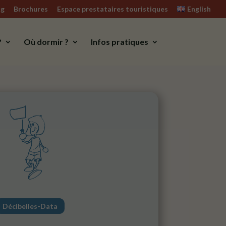
og
Brochures
Espace prestataires touristiques
English
?
Où dormir ?
Infos pratiques
Décibelles-Data