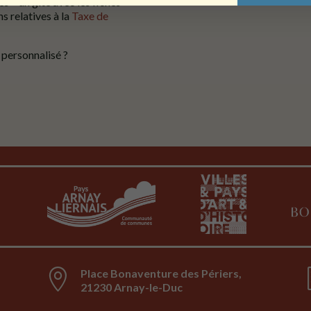
s – un gîte avec les fiches-
s relatives à la
Taxe de
personnalisé ?

Place Bonaventure des Périers,
21230 Arnay-le-Duc