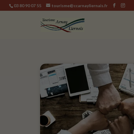
03 80 90 07 55
tourisme@ccarnayliernais.fr