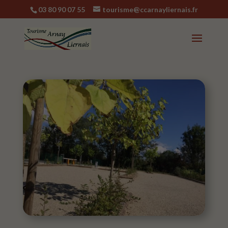
03 80 90 07 55
tourisme@ccarnayliernais.fr