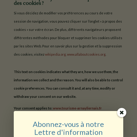
des cookies ?
Si vous décidez de modifier vos préférences au cours de votre
session de navigation, vous pouvez cliquer sur l’onglet « à propos des
cookies » sur votre écran. De plus, différents navigateurs proposent
différentes méthodes pour bloquer et supprimer les cookies utilisés
par les sites Web. Pour en savoir plus sur la gestion et la suppression
des cookies, visitez
wikipedia.org,
www.allaboutcookies.org
.
This text on cookies indicates what they are, how we use them, the
information we collect and the reason. You will also be able to control
cookie preferences. You can consult it and, at any time, modify or
withdraw your consent on our website.
Your consent applies to:
www.tourisme-arnayliernais.fr
Votre état actuel : Aucun consentement donné.
Gérez votre
Abonnez-vous à notre
consentement.
Lettre d'information