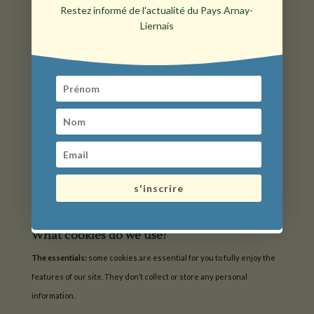
Restez informé de l'actualité du Pays Arnay-
What are cookies?
Liernais
They’re small text files that are used to store information. They’re
stored on your device when the website is loaded on your browser.
They help us to make it work properly, make it more secure, and
collect statistics on visits.
Our Use of Cookies
Like most online services, tourisme-arnayliernais uses operating
cookies and statistical cookies. These allow us to analyse your use of
s'inscrire
the site to improve it if necessary.
What cookies do we use?
The essentials:
some cookies are essential for you to fully enjoy the
features of our site. They don’t collect or store any personal
information.