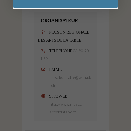
Divers
ORGANISATEUR
MAISON RÉGIONALE
DES ARTS DE LA TABLE
03 80 90
TÉLÉPHONE
11 59
EMAIL
arts.de.la.table@wanado
o.fr
SITE WEB
http://www.musee-
artsdelatable.fr