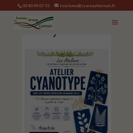
03 80 90 07 55
tourisme@ccarnayliernais.fr
Atelier Cyanotype
à Arnay-le-Duc