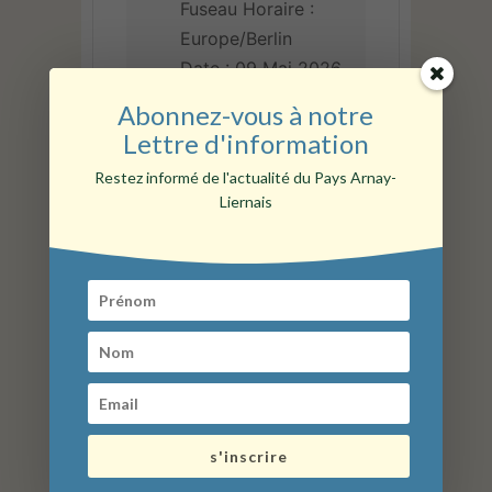
Fuseau Horaire :
Europe/Berlin
Date :
09 Mai 2026
Heure :
14 h 30 min
Abonnez-vous à notre
- 16 h 30 min
Lettre d'information
Restez informé de l'actualité du Pays Arnay-
TARIF
Liernais
12,00€
LIEU
Maison régionale des
Arts de la table
Arnay-le-Duc
CATÉGORIE
s'inscrire