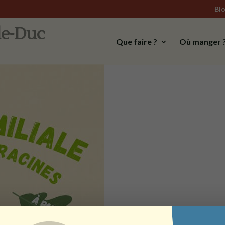
Bl
-le-Duc
Que faire ?
Où manger 