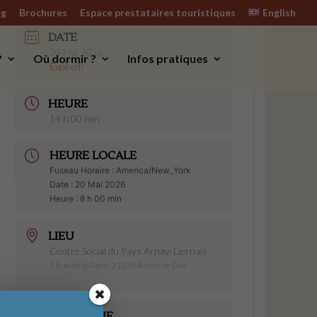
og
Brochures
Espace prestataires touristiques
English
DATE
20 Mai 2026
?
Où dormir ?
Infos pratiques
Expired!
HEURE
14 h 00 min
HEURE LOCALE
Fuseau Horaire :
America/New_York
Date :
20 Mai 2026
Heure :
8 h 00 min
LIEU
Centre Social du Pays Arnay-Liernais
3 Rue de la Gare, 21230 Arnay-le-Duc
CATÉGORIE