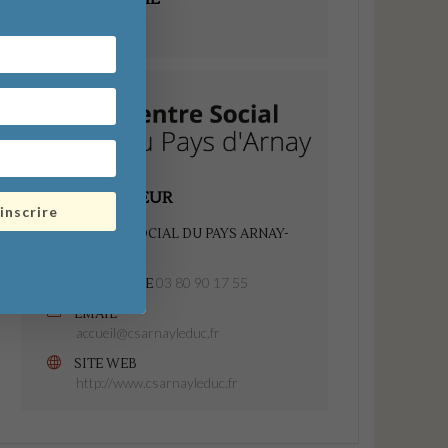
Divers
ORGANISATEUR
'inscrire
CENTRE SOCIAL DU PAYS ARNAY-
LIERNAIS
03 80 90 17 55
TÉLÉPHONE
EMAIL
accueil@csarnayleduc.fr
SITE WEB
http://www.csarnayleduc.fr