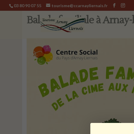
03 80 90 07 55
tourisme@ccarnayliernais.fr
Balade familiale à Arnay