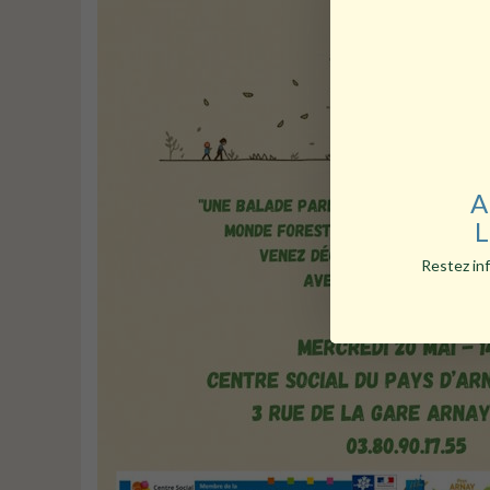
A
L
Restez inf