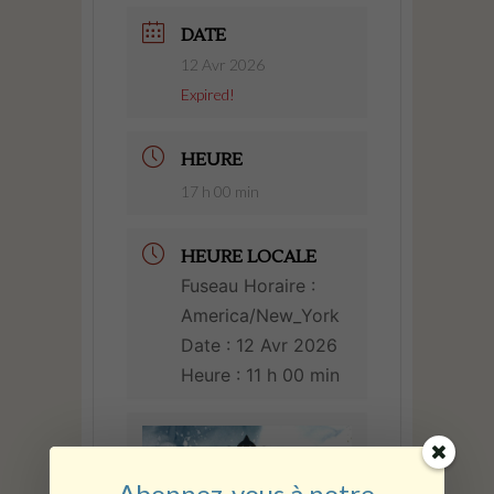
DATE
12 Avr 2026
Expired!
HEURE
17 h 00 min
HEURE LOCALE
Fuseau Horaire :
America/New_York
Date :
12 Avr 2026
Heure :
11 h 00 min
Abonnez-vous à notre