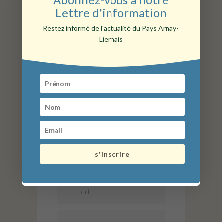
Lettre d'information
Restez informé de l'actualité du Pays Arnay-
Liernais
LIEU
Arnay Tea - salon de thé
et boutique bohème
3 place bonaventure des
périers - Arnay-le-Duc
(21230)
s'inscrire
CATÉGORIE
Cinéma/spectacle/conc
ert