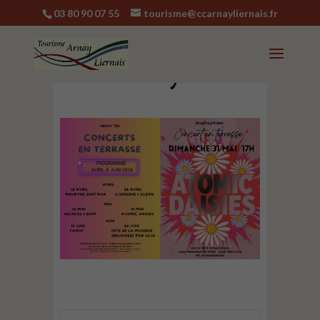
03 80 90 07 55
tourisme@ccarnayliernais.fr
Concerts Arnay
Tea à Arnay-le-Duc