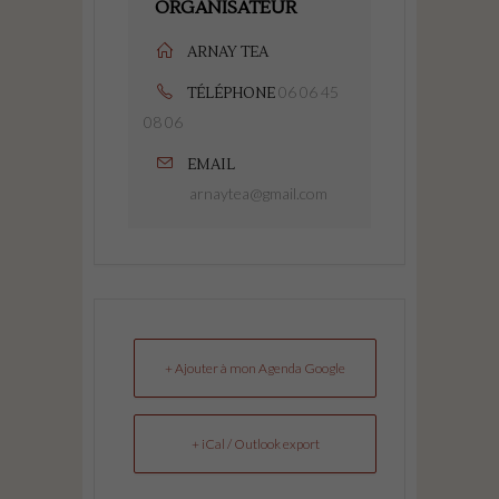
ORGANISATEUR
ARNAY TEA
06 06 45
TÉLÉPHONE
08 06
EMAIL
arnaytea@gmail.com
+ Ajouter à mon Agenda Google
+ iCal / Outlook export