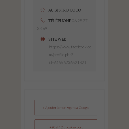
AU BISTRO COCO
06 28 27
TÉLÉPHONE
33 69
SITE WEB
https://www.facebook.co
m/profile.php?
id=61556236521821
+ Ajouter à mon Agenda Google
+ iCal / Outlook export