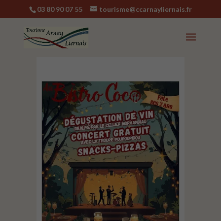
03 80 90 07 55
tourisme@ccarnayliernais.fr
Soirée Concert à
Liernais