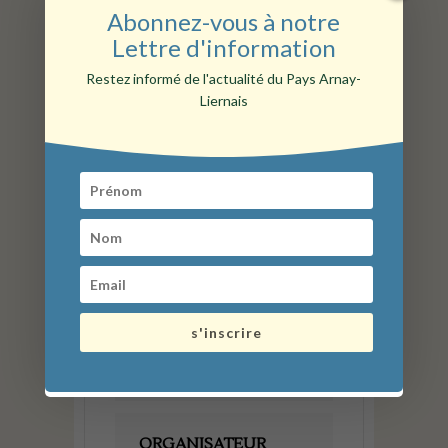
Abonnez-vous à notre
America/New_York
Lettre d'information
Date :
02 Mai 2026
Heure :
14 h 00 min
Restez informé de l'actualité du Pays Arnay-
Liernais
LIEU
Au bistro Coco
Liernais - 21430
CATÉGORIE
Cinéma/spectacle/conc
s'inscrire
ert
Repas
ORGANISATEUR