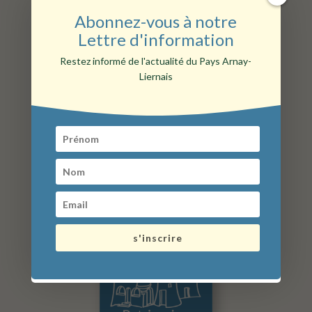
Abonnez-vous à notre
Lettre d'information
que faire aux alentours ?
Restez informé de l'actualité du Pays Arnay-
Liernais
s'inscrire