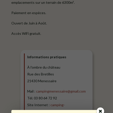
emplacements sur un terrain de 6300m².
Paiement en espèces.
Ouvert de Juin à Août.
Accès WiFi gratuit.
Informations pratiques
À l’ombre du château
Rue des Bretilles
21430 Menessaire
Mail :
campingmenessaire@gmail.com
Tél. 03 80 64 72 92
Site Internet :
camping-
menessaire.com