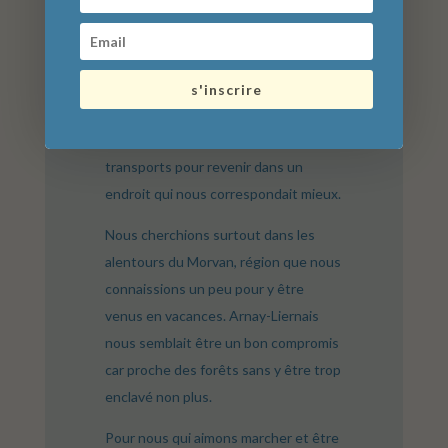
en région parisienne pour raisons
professionnelles, Charline en tant que
libraire, moi (Damien) en tant que
bibliothécaire. Ayant tous les deux
s'inscrire
grandi à la campagne, nous avions
hâte de quitter Paris et ses
transports pour revenir dans un
endroit qui nous correspondait mieux.
Nous cherchions surtout dans les
alentours du Morvan, région que nous
connaissions un peu pour y être
venus en vacances. Arnay-Liernais
nous semblait être un bon compromis
car proche des forêts sans y être trop
enclavé non plus.
Pour nous qui aimons marcher et être