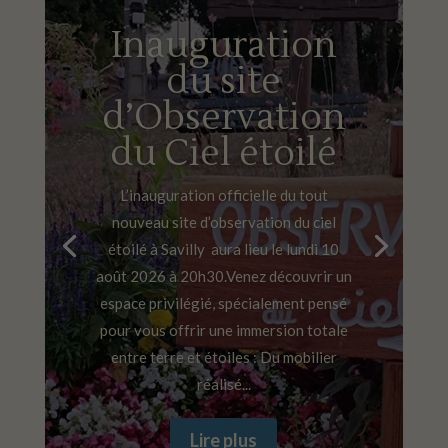
Inauguration
du site
d’Observation
du Ciel étoilé
L’inauguration officielle du tout
nouveau site d’observation du ciel
étoilé à Savilly aura lieu le lundi 10
août 2026 à 20h30.Venez découvrir un
espace privilégié, spécialement pensé
pour vous offrir une immersion totale
entre terre et étoiles : Du mobilier
réalisé...
Lire plus