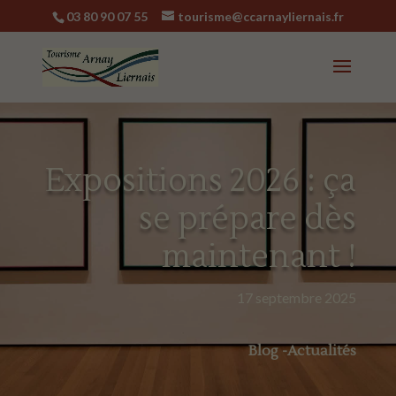
03 80 90 07 55
tourisme@ccarnayliernais.fr
Expositions 2026 : ça
se prépare dès
maintenant !
17 septembre 2025
Blog -Actualités