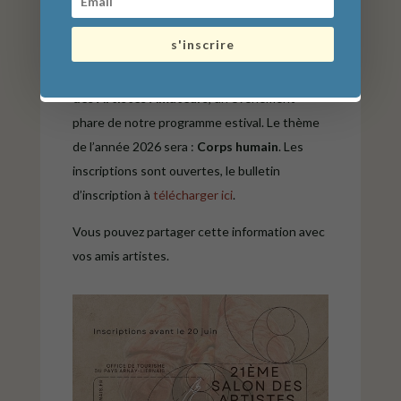
s'inscrire
Ne manquez pas la
21ème édition du Salon
des Artistes Amateurs
, un événement
phare de notre programme estival. Le thème
de l’année 2026 sera :
Corps humain
. Les
inscriptions sont ouvertes, le bulletin
d’inscription à
télécharger ici
.
Vous pouvez partager cette information avec
vos amis artistes.