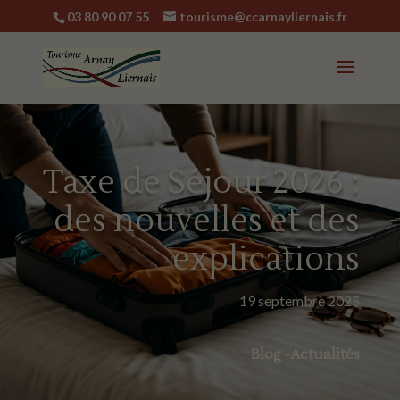
03 80 90 07 55
tourisme@ccarnayliernais.fr
Taxe de Séjour 2026 :
des nouvelles et des
explications
19 septembre 2025
Blog -Actualités