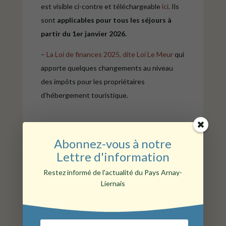
est visible ci-contre et téléchargeable
ici
. Ils
sont
applicables pour tous les séjours à
partir du 1er janvier 2026.
–
La Loi de finances 2025, dite Loi Le Meur
qui
apporte quelques changements au niveau
des impôts pour les propriétaires
d’hébergement touristique.
Abonnez-vous à notre
Lettre d'information
Restez informé de l'actualité du Pays Arnay-
Liernais